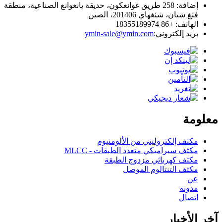
إضافة: 258 طريق غوانغكون، حديقة يانغوانغ الصناعية، منطقة
فنغ شيان، شنغهاي 201406، الصين
الهاتف: +86 18355189974
بريد إلكتروني:
ymin-sale@ymin.com
معلومة
مكثف إلكتروليتي من الألومنيوم
مكثف سيراميكي متعدد الطبقات - MLCC
مكثف كهربائي مزدوج الطبقة
مكثف التنتالوم الموصل
عن
مدونة
اتصال
آخر الأخبار