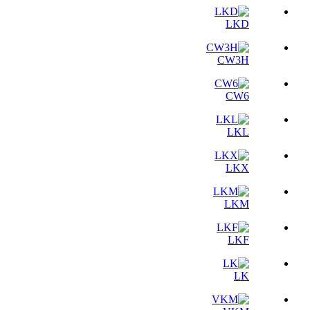
LKD
CW3H
CW6
LKL
LKX
LKM
LKF
LK