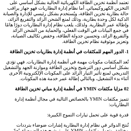
تعتمد أنظمة تخزين الطاقة الكهربائية الحالية بشكل أساسي على
التخزين الكهروكيميائي. أما نظام إدارة البطاريات فهو جهاز يراقب
حالة بطارية تخزين الطاقة، ويُستخدم بشكل رئيسي للإدارة والصيانة
الذكية لكل وحدة بطارية، وذلك لمنع الشحن الزائد والتفريغ الزائد،
وإطالة عمر البطارية. ولذلك، يلعب نظام إدارة البطاريات دورًا هامًا
في جمع البيانات في الوقت الفعلي، والحماية من الشحن الزائد
والتفريغ الزائد، وتحسين جدولة الطاقة، وخفض تكاليف الصيانة،
وتعزيز موثوقية نظام تخزين الطاقة.
1- الدور المهم للمكثفات في أنظمة إدارة بطاريات تخزين الطاقة
تُعد المكثفات مكونات مهمة في أنظمة إدارة البطاريات. فهي تؤدي
بشكل أساسي دور الترشيح وتخزين الطاقة وموازنة الجهد والتشغيل
التدريجي لمنع تأثير التيار الزائد على المكونات الإلكترونية الأخرى
أثناء بدء التشغيل، وبالتالي إطالة عمر خدمة هذه المكونات.
02 مزايا مكثفات YMIN في أنظمة إدارة مباني تخزين الطاقة
تتميز مكثفات YMIN بالخصائص التالية في مجال أنظمة إدارة
البطاريات:
قدرة قوية على تحمل تيارات التموج الكبيرة:
تُنتج الدوائر في نظام إدارة البطارية إشارات ضوضاء بترددات
مختلفة، وتعمل مكثفات YMIN على ترشيح هذه الضوضاء. يُعدّ