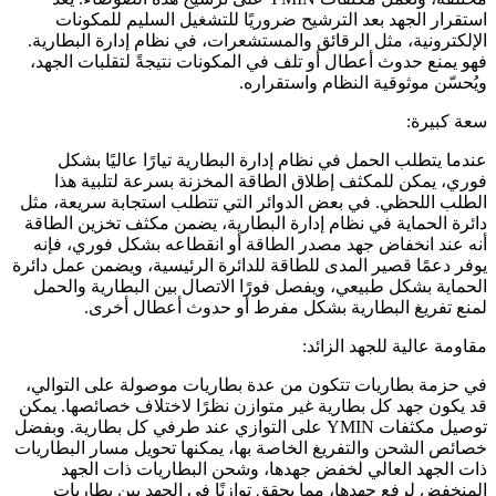
استقرار الجهد بعد الترشيح ضروريًا للتشغيل السليم للمكونات
الإلكترونية، مثل الرقائق والمستشعرات، في نظام إدارة البطارية.
فهو يمنع حدوث أعطال أو تلف في المكونات نتيجةً لتقلبات الجهد،
ويُحسّن موثوقية النظام واستقراره.
سعة كبيرة:
عندما يتطلب الحمل في نظام إدارة البطارية تيارًا عاليًا بشكل
فوري، يمكن للمكثف إطلاق الطاقة المخزنة بسرعة لتلبية هذا
الطلب اللحظي. في بعض الدوائر التي تتطلب استجابة سريعة، مثل
دائرة الحماية في نظام إدارة البطارية، يضمن مكثف تخزين الطاقة
أنه عند انخفاض جهد مصدر الطاقة أو انقطاعه بشكل فوري، فإنه
يوفر دعمًا قصير المدى للطاقة للدائرة الرئيسية، ويضمن عمل دائرة
الحماية بشكل طبيعي، ويفصل فورًا الاتصال بين البطارية والحمل
لمنع تفريغ البطارية بشكل مفرط أو حدوث أعطال أخرى.
مقاومة عالية للجهد الزائد:
في حزمة بطاريات تتكون من عدة بطاريات موصولة على التوالي،
قد يكون جهد كل بطارية غير متوازن نظرًا لاختلاف خصائصها. يمكن
توصيل مكثفات YMIN على التوازي عند طرفي كل بطارية. وبفضل
خصائص الشحن والتفريغ الخاصة بها، يمكنها تحويل مسار البطاريات
ذات الجهد العالي لخفض جهدها، وشحن البطاريات ذات الجهد
المنخفض لرفع جهدها، مما يحقق توازنًا في الجهد بين بطاريات