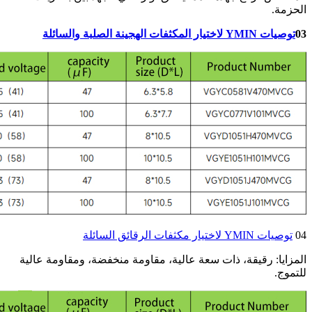
الحزمة.
03
توصيات YMIN لاختيار المكثفات الهجينة الصلبة والسائلة
04
توصيات YMIN لاختيار مكثفات الرقائق السائلة
المزايا: رقيقة، ذات سعة عالية، مقاومة منخفضة، ومقاومة عالية
للتموج.