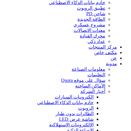
خادم بيانات الذكاء الاصطناعي
تطبيق الروبوت
شاحن PD
الطاقة الجديدة
مشروع عسكري
معدات الاتصالات
محرك القيادة
عداد ذكي
مركز المنتجات
مكثف خاص
عن
مدونة
معلومات الصناعة
التعليمات
سؤال على موقع Quora
الأماكن الساخنة
أخبار الشركة
إلكترونيات السيارات
خادم بيانات الذكاء الاصطناعي
الروبوت
الطائرات بدون طيار
شاشة عرض LED
الإلكترونيات الاستهلاكية
الإضاءة الذكية