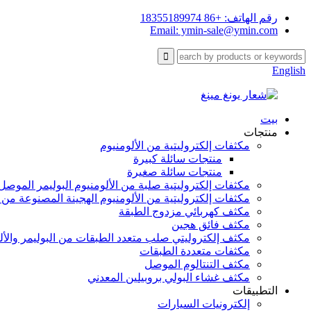
رقم الهاتف: +86 18355189974
Email: ymin-sale@ymin.com
English
بيت
منتجات
مكثفات إلكتروليتية من الألومنيوم
منتجات سائلة كبيرة
منتجات سائلة صغيرة
مكثفات إلكتروليتية صلبة من الألومنيوم البوليمر الموصل
مكثفات إلكتروليتية من الألومنيوم الهجينة المصنوعة من 
مكثف كهربائي مزدوج الطبقة
مكثف فائق هجين
مكثف إلكتروليتي صلب متعدد الطبقات من البوليمر والأل
مكثفات متعددة الطبقات
مكثف التنتالوم الموصل
مكثف غشاء البولي بروبيلين المعدني
التطبيقات
إلكترونيات السيارات