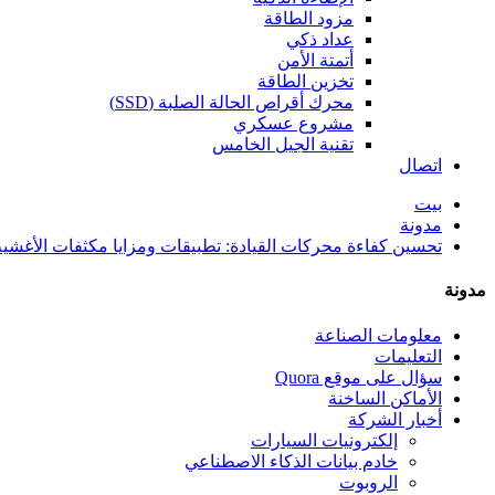
مزود الطاقة
عداد ذكي
أتمتة الأمن
تخزين الطاقة
محرك أقراص الحالة الصلبة (SSD)
مشروع عسكري
تقنية الجيل الخامس
اتصال
بيت
مدونة
تحسين كفاءة محركات القيادة: تطبيقات ومزايا مكثفات الأغشية المعدنية من س
مدونة
معلومات الصناعة
التعليمات
سؤال على موقع Quora
الأماكن الساخنة
أخبار الشركة
إلكترونيات السيارات
خادم بيانات الذكاء الاصطناعي
الروبوت