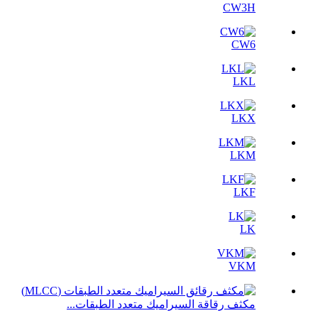
CW3H
CW6
LKL
LKX
LKM
LKF
LK
VKM
مكثف رقاقة السيراميك متعدد الطبقات...