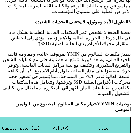
بها قادرة على ترشيح التداخل بدقة مع سرعة استجابة عالية التردد،
مما يتوافق مع متطلبات القراءة والكتابة فائقة السرعة لمحركات
الأقراص الصلبة على مستوى المؤسسات.
03 طويل الأمد وموثوق، لا يخشى التحديات الشديدة
نقطة الضعف: ينخفض ​​عمر المكثفات العادية التقليدية بشكل حاد
في ظل درجات الحرارة العالية والاهتزاز، مما يؤدي إلى انخفاض
استقرار محرك الأقراص ذي الحالة الصلبة (SSD)؛
تتميز مكثفات التنتالوم من YMIN بموثوقية عالية، ومقاومة فائقة
للجهد العالي، وسعة كبيرة. تتمتع بسعة ثابتة حتى مع عمليات الشحن
والتفريغ المتكررة، وتتكيف مع بيئة مراكز البيانات القاسية، وتوفر
خرجًا مستقرًا على مدار الساعة طوال أيام الأسبوع. كما أن كثافة
السعة العالية توفر 70% من المساحة، مما يُسهم في تصغير حجم
محركات الأقراص الصلبة SSD وترقيتها. وتتعامل هذه المكثفات
بكفاءة مع انقطاعات التيار الكهربائي المتكررة، مما يقلل من تكاليف
التشغيل والصيانة.
توصيات YMIN لاختيار مكثف التنتالوم المصنوع من البوليمر
الموصل