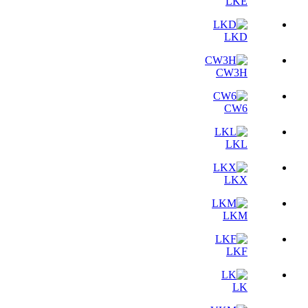
LKE
LKD
CW3H
CW6
LKL
LKX
LKM
LKF
LK