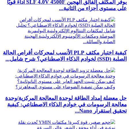
يوفر المكثف الفائق الهجين SLF 4.0V 4500F أداءً قويًا
على مستوى أجزاء من الثانية...
كيفية اختيار مكثف PLP الأنسب لمحركات أقراص الحالة
الصلبة (SSD) لخوادم الذكاء الاصطناعي؟ شرح شامل...
حل معضلة إمداد الطاقة لوحدة المعالجة المركزية/وحدة
معالجة الرسومات في خوادم الذكاء الاصطناعي: كيفية
تحقيق استقرار Nano...