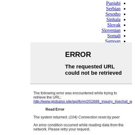
Punjabi
Serbian
Sesotho
Sinhala
Slovak
Slovenian
Somali
Samoan
Scots Gaelic
Shona
Sindhi
Sundanese
Swahili
Tajik
Tamil
Telugu
Thai
Ukrainian
Urdu
Uzbek
Vietnamese
Welsh
Xhosa
Yiddish
Yoruba