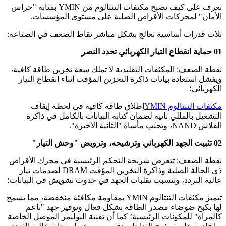
تعرف على كيف تصبح مكثفات التنتالوم من YMIN بمثابة "حراس
الأمان" لمحركات الأقراص الصلبة على مستوى المؤسسات.
ثلاث قدرات أساسية تعالج بشكل مباشر نقاط الضعف في الصناعة:
01 حماية انقطاع التيار الكهربائي تحدد النصر
نقطة الضعف: المكثفات التقليدية لا تملك سعة تخزين طاقة كافية،
ويفشل استعادة بيانات ذاكرة التخزين المؤقت أثناء انقطاع التيار
الكهربائي؛
مكثفات التنتالوم YMIN
إطلاق طاقة كافية في لحظة إيقاف
التشغيل بالمللي ثانية لضمان كتابة البيانات بالكامل في ذاكرة
الفلاش NAND، وتجنب مأساة "الثانية الأخيرة".
02 تثبيت الجهد الكهربائي وترشيحه، وترويض "وحش التيار"
نقطة الضعف: تتعرض شريحة التحكم الرئيسية في محرك الأقراص
ذي الحالة الصلبة وذاكرة التخزين المؤقت DRAM لصدمات تيار
عالية التردد، وتتسبب تقلبات الجهد في حدوث تشويش في البيانات؛
تتميز مكثفات التنتالوم YMIN بمقاومة مكافئة منخفضة، مما يسمح
لها بكبح ضوضاء مصدر الطاقة بشكل فعال وتوفير جهد "ناعم
كالمرآة" للمكونات الرئيسية؛ كما أن تقنية البوليمر الموصل الخاصة