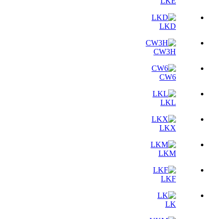
LKE
LKD
CW3H
CW6
LKL
LKX
LKM
LKF
LK