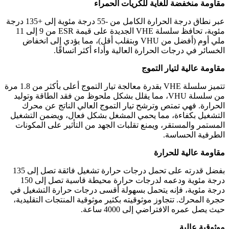
مقاومة منخفضة للغاية للكريات الحمراء
عبر نطاق درجة الحرارة الكامل من -55 درجة مئوية إلى +135 درجة
مئوية، تحافظ سلسلة VHE الجديدة على قيمة ESR من 9 إلى 11
ملي أوم (أفضل من VHU وبتقلب أقل)، مما يؤدي إلى انخفاض
الخسائر في درجات الحرارة العالية وأداء أكثر اتساقًا.
مقاومة عالية لتيار التموج
تتميز سلسلة VHE بقدرة معالجة تيار التموج أعلى بأكثر من 1.8 مرة
من سلسلة VHU، مما يقلل بشكل ملحوظ من فقد الطاقة وتوليد
الحرارة. فهي تمتص وترشح تيار التموج العالي الناتج عن محرك
التشغيل بكفاءة، مما يحمي المشغل بشكل فعال، ويضمن التشغيل
المستمر والمستقر، ويمنع تقلبات الجهد من التأثير على المكونات
الطرفية الحساسة.
مقاومة عالية للحرارة
بفضل قدرته على تحمل درجات حرارة تشغيل فائقة تصل إلى 135
درجة مئوية ودعمه لدرجات حرارة محيطة قاسية تصل إلى 150
درجة مئوية، فإنه يتحمل بسهولة أقسى درجات حرارة التشغيل في
حجرة المحرك. تتجاوز موثوقيته بكثير موثوقية المنتجات التقليدية،
حيث يصل عمره الافتراضي إلى 4000 ساعة.
موثوقية عالية