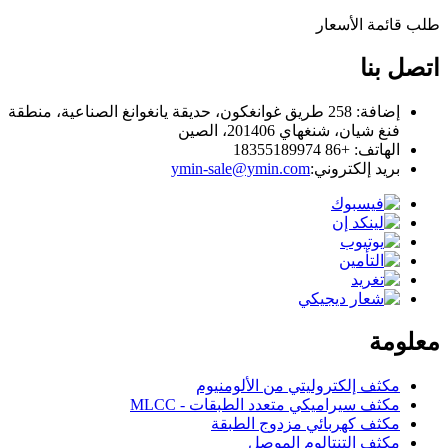
طلب قائمة الأسعار
اتصل بنا
إضافة: 258 طريق غوانغكون، حديقة يانغوانغ الصناعية، منطقة
فنغ شيان، شنغهاي 201406، الصين
الهاتف: +86 18355189974
بريد إلكتروني:
ymin-sale@ymin.com
معلومة
مكثف إلكتروليتي من الألومنيوم
مكثف سيراميكي متعدد الطبقات - MLCC
مكثف كهربائي مزدوج الطبقة
مكثف التنتالوم الموصل