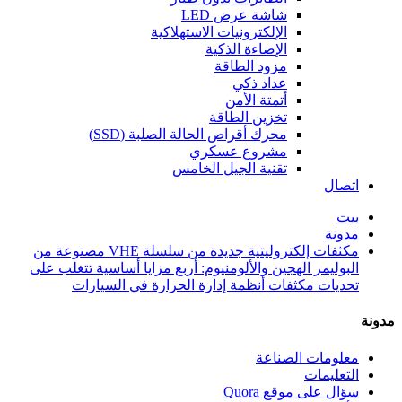
شاشة عرض LED
الإلكترونيات الاستهلاكية
الإضاءة الذكية
مزود الطاقة
عداد ذكي
أتمتة الأمن
تخزين الطاقة
محرك أقراص الحالة الصلبة (SSD)
مشروع عسكري
تقنية الجيل الخامس
اتصال
بيت
مدونة
مكثفات إلكتروليتية جديدة من سلسلة VHE مصنوعة من
البوليمر الهجين والألومنيوم: أربع مزايا أساسية تتغلب على
تحديات مكثفات أنظمة إدارة الحرارة في السيارات
مدونة
معلومات الصناعة
التعليمات
سؤال على موقع Quora