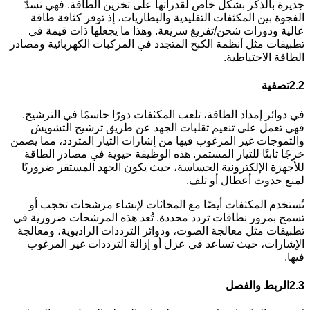
جديرة بالذكر بشكل خاص لقدراتها على تخزين الطاقة. فهي تسدّ
الفجوة بين المكثفات التقليدية والبطاريات، إذ توفر كثافة طاقة
عالية ودورات شحن/تفريغ سريعة. وهذا ما يجعلها ذات قيمة في
تطبيقات مثل أنظمة الكبح المتجدد في المركبات الكهربائية ومصادر
الطاقة الاحتياطية.
2.2
تصفية
في دوائر إمداد الطاقة، تلعب المكثفات دورًا حاسمًا في الترشيح.
فهي تعمل على تنعيم تقلبات الجهد عن طريق ترشيح التشويش
والتموجات غير المرغوب فيها من إشارات التيار المتردد، مما يضمن
خرجًا ثابتًا للتيار المستمر. هذه الوظيفة حيوية في مصادر الطاقة
للأجهزة الإلكترونية الحساسة، حيث يكون الجهد المستقر ضروريًا
لمنع حدوث أعطال أو تلف.
تُستخدم المكثفات أيضًا مع المحاثات لإنشاء مرشحات تحجب أو
تسمح بمرور نطاقات تردد محددة. تُعد هذه المرشحات ضرورية في
تطبيقات مثل معالجة الصوت، ودوائر الترددات الراديوية، ومعالجة
الإشارات، حيث تساعد في عزل أو إزالة الترددات غير المرغوب
فيها.
2.3
الربط والفصل