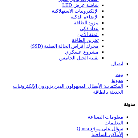
شاشة عرض LED
الإلكترونيات الاستهلاكية
الإضاءة الذكية
مزود الطاقة
عداد ذكي
أتمتة الأمن
تخزين الطاقة
محرك أقراص الحالة الصلبة (SSD)
مشروع عسكري
تقنية الجيل الخامس
اتصال
بيت
مدونة
المكثفات: الأبطال المجهولون الذين يزودون الإلكترونيات
الحديثة بالطاقة
مدونة
معلومات الصناعة
التعليمات
سؤال على موقع Quora
الأماكن الساخنة