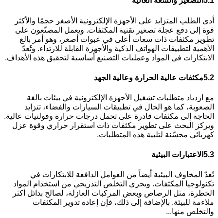
5.1
التصغير والسعة العالية
أدى الطلب المتزايد على الأجهزة الإلكترونية الأصغر حجمًا والأكثر
قوة إلى دفع عجلة تصغير تقنية المكثفات. ويعمل المصنّعون على
تطوير مكثفات ذات سعات أعلى في عبوات أصغر، وهو أمر بالغ
الأهمية لتطبيقات الهواتف الذكية والأجهزة القابلة للارتداء. وتُعدّ
الابتكارات في المواد وعمليات التصنيع أساسية لتحقيق هذه الأهداف.
5.2
مكثفات عالية الحرارة وعالية الجهد
مع ازدياد متطلبات تشغيل الأجهزة الإلكترونية في بيئات بالغة
الصعوبة، كما هو الحال في تطبيقات السيارات والفضاء، تتزايد
الحاجة إلى مكثفات قادرة على تحمل درجات حرارة وفولتيات عالية.
ويركز البحث على تطوير مكثفات ذات استقرار حراري وقوة عزل
كهربائي محسّنة لتلبية هذه المتطلبات.
5.3
الاعتبارات البيئية
تُعدّ المخاوف البيئية أيضاً من العوامل الدافعة للابتكارات في
تكنولوجيا المكثفات. ويجري التخلص التدريجي من استخدام المواد
الخطرة، مثل الرصاص وبعض المركبات العازلة، لصالح بدائل أكثر
ملاءمة للبيئة. بالإضافة إلى ذلك، فإن إعادة تدوير المكثفات
والتخلص منها...