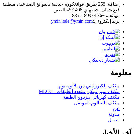
إضافة: 258 طريق غوانغكون، حديقة يانغوانغ الصناعية، منطقة
فنغ شيان، شنغهاي 201406، الصين
الهاتف: +86 18355189974
بريد إلكتروني:
ymin-sale@ymin.com
معلومة
مكثف إلكتروليتي من الألومنيوم
مكثف سيراميكي متعدد الطبقات - MLCC
مكثف كهربائي مزدوج الطبقة
مكثف التنتالوم الموصل
عن
مدونة
اتصال
آخر الأخبار