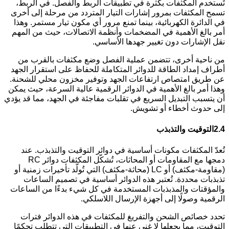
تُستخدم المكثفات بكثرة في تطبيقات الربط والفصل. في الربط،
تسمح المكثفات بمرور إشارات التيار المتردد من مرحلة إلى أخرى
في الدائرة الكهربائية، بينما تمنع مرور أي مكون تيار مستمر. وهذا
أمر بالغ الأهمية في المضخمات وأنظمة الاتصالات، حيث من المهم
نقل الإشارات دون تغيير جهدها الأساسي.
من ناحية أخرى، تتضمن عملية الفصل وضع مكثفات بالقرب من
أطراف إمداد الطاقة للدوائر المتكاملة للحفاظ على استقرار الجهد
عن طريق امتصاص ارتفاعات الجهد وتوفير مخزون محلي للشحنة.
وهذا أمر بالغ الأهمية في الدوائر الرقمية عالية السرعة، حيث يمكن
أن يتسبب التبديل السريع في تقلبات مفاجئة في الجهد، مما قد يؤدي
إلى حدوث أخطاء أو تشويش.
2.4
التوقيت والتذبذب
تُعدّ المكثفات مكونات أساسية في دوائر التوقيت والتذبذب. عند
دمجها مع المقاومات أو المحاثات، تُشكّل المكثفات دوائر RC
(مقاومة-مكثف) أو LC (محاثة-مكثف) التي تُولّد تأخيرات زمنية أو
تذبذبات محددة. تُعتبر هذه الدوائر أساسية في تصميم الساعات
والمؤقتات والمذبذبات المستخدمة في كل شيء بدءًا من الساعات
الرقمية وصولًا إلى أجهزة الإرسال اللاسلكي.
تحدد خصائص الشحن والتفريغ للمكثفات في هذه الدوائر فترات
التوقيت، مما يجعلها لا غنى عنها في التطبيقات التي تتطلب تحكمًا