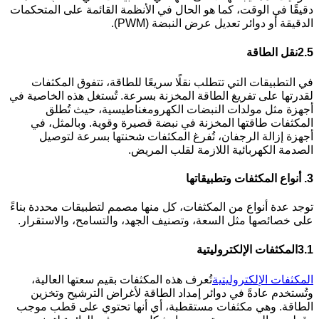
دقيقًا في الوقت، كما هو الحال في الأنظمة القائمة على المتحكمات
الدقيقة أو دوائر تعديل عرض النبضة (PWM).
2.5
نقل الطاقة
في التطبيقات التي تتطلب نقلًا سريعًا للطاقة، تتفوق المكثفات
لقدرتها على تفريغ الطاقة المخزنة بسرعة. تُستغل هذه الخاصية في
أجهزة مثل مولدات النبضات الكهرومغناطيسية، حيث تُطلق
المكثفات طاقتها المخزنة في نبضة قصيرة وقوية. وبالمثل، في
أجهزة إزالة الرجفان، تُفرغ المكثفات شحنتها بسرعة لتوصيل
الصدمة الكهربائية اللازمة لقلب المريض.
3.
أنواع المكثفات وتطبيقاتها
توجد عدة أنواع من المكثفات، كل منها مصمم لتطبيقات محددة بناءً
على خصائصها مثل السعة، وتصنيف الجهد، والتسامح، والاستقرار.
3.1
المكثفات الإلكتروليتية
المكثفات الإلكتروليتية
تُعرف هذه المكثفات بقيم سعتها العالية،
وتُستخدم عادةً في دوائر إمداد الطاقة لأغراض الترشيح وتخزين
الطاقة. وهي مكثفات مستقطبة، أي أنها تحتوي على قطب موجب