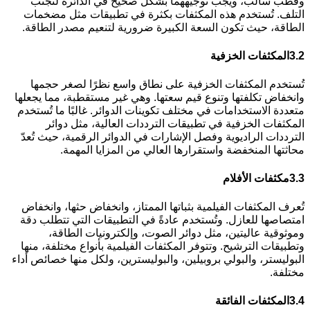
وقطب سالب، ويجب توجيههما بشكل صحيح في الدائرة لتجنب
التلف. تُستخدم هذه المكثفات بكثرة في تطبيقات مثل مضخمات
الطاقة، حيث تكون السعة الكبيرة ضرورية لتنعيم مصدر الطاقة.
3.2
المكثفات الخزفية
تُستخدم المكثفات الخزفية على نطاق واسع نظرًا لصغر حجمها
وانخفاض تكلفتها وتنوع قيم سعتها. وهي غير مستقطبة، مما يجعلها
متعددة الاستخدامات في مختلف تكوينات الدوائر. غالبًا ما تُستخدم
المكثفات الخزفية في تطبيقات الترددات العالية، مثل دوائر
الترددات الراديوية وفصل الإشارات في الدوائر الرقمية، حيث تُعدّ
محاثتها المنخفضة واستقرارها العالي من المزايا المهمة.
3.3
مكثفات الأفلام
تُعرف المكثفات الفيلمية بثباتها الممتاز، وانخفاض حثها، وانخفاض
امتصاصها للعازل. وتُستخدم عادةً في التطبيقات التي تتطلب دقة
وموثوقية عاليتين، مثل دوائر الصوت، وإلكترونيات الطاقة،
وتطبيقات الترشيح. وتتوفر المكثفات الفيلمية بأنواع مختلفة، منها
البوليستر، والبولي بروبيلين، والبوليسترين، ولكل منها خصائص أداء
مختلفة.
3.4
المكثفات الفائقة