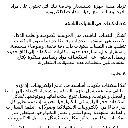
تزداد أهمية أجهزة الاستشعار، وخاصة تلك التي تحتوي على مواد
نادرة أو سامة، مع ازدياد النفايات الإلكترونية.
5.4
المكثفات في التقنيات الناشئة
تُشكّل التقنيات الناشئة، مثل الحوسبة الكمومية وأنظمة الذكاء
الاصطناعي المتقدمة، تحديات وفرصًا جديدة لتطوير المكثفات.
تتطلب هذه التقنيات مكونات ذات دقة فائقة، وضوضاء منخفضة،
واستقرار عالٍ، مما يدفع حدود إمكانيات المكثفات إلى آفاق جديدة.
ويعمل الباحثون على استكشاف مواد وتصاميم مبتكرة لإنتاج
مكثفات تلبي متطلبات هذه التطبيقات المتطورة.
6.
خاتمة
تُعدّ المكثفات مكونات أساسية في عالم الإلكترونيات، إذ تؤدي
وظائف متنوعة تشمل تخزين الطاقة وترشيحها، بالإضافة إلى الربط
والفصل والتوقيت. وبفضل تنوع استخداماتها وموثوقيتها، تُشكّل
المكثفات حجر الزاوية في التكنولوجيا الحديثة، إذ تدعم تطور كل
شيء بدءًا من الإلكترونيات الاستهلاكية وصولًا إلى أنظمة السيارات
والطاقة المتجددة. ومع استمرار تطور التكنولوجيا، سيتطور دور
المكثفات أيضًا، مما يُحفّز ابتكارات ستُشكّل مستقبل الإلكترونيات.
سواءً كان الأمر يتعلق بضمان التشغيل السلس للهواتف الذكية، أو