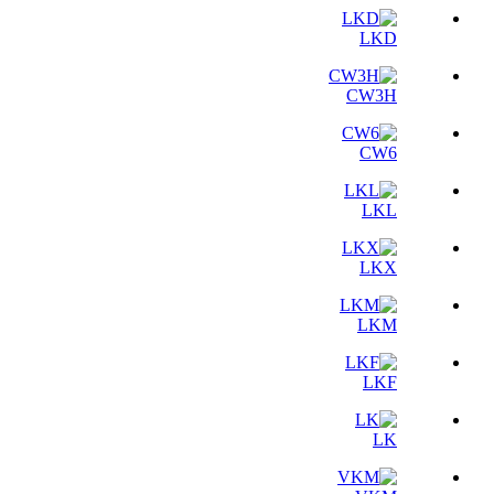
LKD
CW3H
CW6
LKL
LKX
LKM
LKF
LK