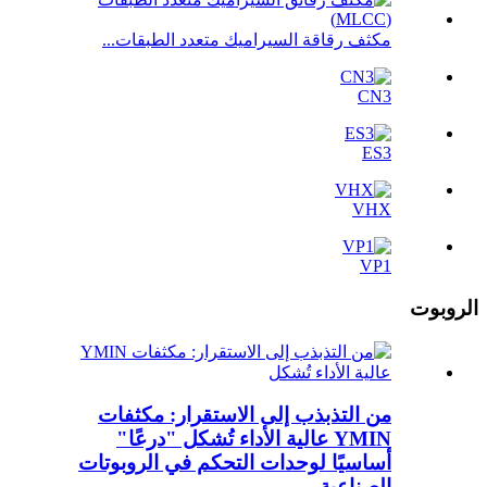
مكثف رقاقة السيراميك متعدد الطبقات...
CN3
ES3
VHX
VP1
الروبوت
من التذبذب إلى الاستقرار: مكثفات
YMIN عالية الأداء تُشكل "درعًا"
أساسيًا لوحدات التحكم في الروبوتات
الصناعية.