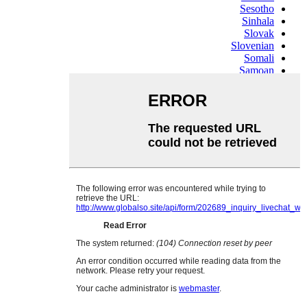
Sesotho
Sinhala
Slovak
Slovenian
Somali
Samoan
Scots Gaelic
Shona
Sindhi
Sundanese
Swahili
Tajik
Tamil
Telugu
Thai
Ukrainian
Urdu
Uzbek
Vietnamese
Welsh
Xhosa
Yiddish
Yoruba
Zulu
Kinyarwanda