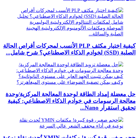
كيفية اختيار مكثف PLP الأنسب لمحركات أقراص الحالة
الصلبة (SSD) لخوادم الذكاء الاصطناعي؟ شرح شامل...
حل معضلة إمداد الطاقة لوحدة المعالجة المركزية/وحدة
معالجة الرسومات في خوادم الذكاء الاصطناعي: كيفية
تحقيق استقرار Nano...
حجم صغير، قوة كبيرة! مكثفات YMIN تُحدث نقلة نوعية