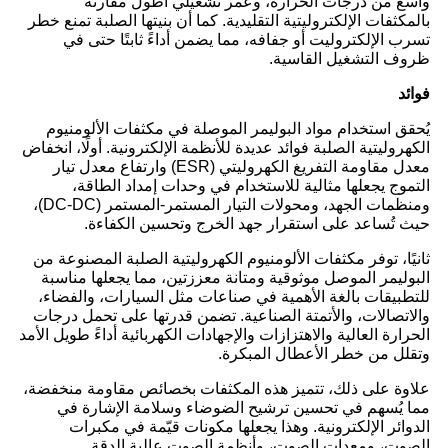
واسع من درجات الحرارة، وعمر تشغيلي أطول مقارنةً
بالمكثفات الإلكتروليتية التقليدية. كما أن بنيتها الصلبة تمنع خطر
تسرب الإلكتروليت أو جفافه، مما يضمن أداءً ثابتًا حتى في
ظروف التشغيل القاسية.
فوائد
يُحقق استخدام مواد البوليمر الموصلة في مكثفات الألومنيوم
الكهروليتية الصلبة فوائد عديدة للأنظمة الإلكترونية. أولًا، انخفاض
معدل مقاومة التفريغ الكهروليتي (ESR) وارتفاع معدل تيار
التموج يجعلها مثالية للاستخدام في وحدات إمداد الطاقة،
ومنظمات الجهد، ومحولات التيار المستمر-المستمر (DC-DC)،
حيث تُساعد على استقرار جهد الخرج وتحسين الكفاءة.
ثانيًا، توفر مكثفات الألومنيوم الكهروليتية الصلبة المصنوعة من
البوليمر الموصل موثوقية ومتانة معززتين، مما يجعلها مناسبة
للتطبيقات بالغة الأهمية في صناعات مثل السيارات، والفضاء،
والاتصالات، والأتمتة الصناعية. تضمن قدرتها على تحمل درجات
الحرارة العالية والاهتزازات والإجهادات الكهربائية أداءً طويل الأمد
وتقلل من خطر الأعطال المبكرة.
علاوة على ذلك، تتميز هذه المكثفات بخصائص مقاومة منخفضة،
مما يُسهم في تحسين ترشيح الضوضاء وسلامة الإشارة في
الدوائر الإلكترونية. وهذا يجعلها مكونات قيّمة في مكبرات
الصوت، ومعدات الصوت، وأنظمة الصوت عالية الدقة.