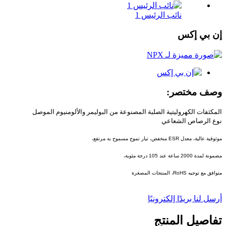
نائب الرئيس 1
إن بي إكس
وصف مختصر:
المكثفات الكهروليتية الصلبة المصنوعة من البوليمر والألومنيوم الموصل
نوع الرصاص الشعاعي
موثوقية عالية، معدل ESR منخفض، تيار تموج مسموح به مرتفع،
مضمونة لمدة 2000 ساعة عند 105 درجة مئوية،
متوافق مع توجيه RoHS، المنتجات المصغرة
أرسل لنا بريدًا إلكترونيًا
تفاصيل المنتج