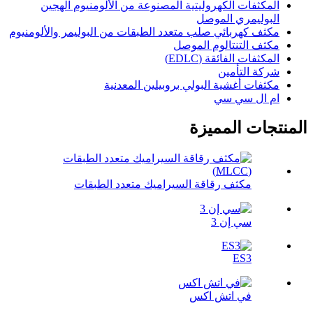
المكثفات الكهروليتية المصنوعة من الألومنيوم الهجين
البوليمري الموصل
مكثف كهربائي صلب متعدد الطبقات من البوليمر والألومنيوم
مكثف التنتالوم الموصل
المكثفات الفائقة (EDLC)
شركة التأمين
مكثفات أغشية البولي بروبيلين المعدنية
ام ال سي سي
المنتجات المميزة
مكثف رقاقة السيراميك متعدد الطبقات
سي إن 3
ES3
في اتش اكس