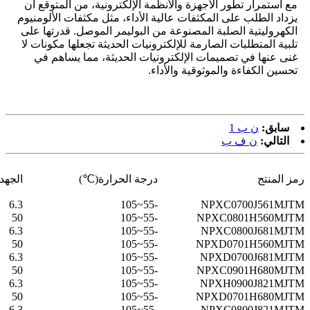
مع استمرار تطور الأجهزة والأنظمة الإلكترونية، من المتوقع أن
يزداد الطلب على المكثفات عالية الأداء، مثل مكثفات الألومنيوم
الكهروليتية الصلبة المصنوعة من البوليمر الموصل. قدرتها على
تلبية المتطلبات الصارمة للإلكترونيات الحديثة تجعلها مكونات لا
غنى عنها في تصميمات الإلكترونيات الحديثة، مما يساهم في
تحسين الكفاءة والموثوقية والأداء.
سابق:
ن ب 1
التالي:
ن ف ب
رمز المنتج
درجة الحرارة(℃)
الجهد ال
6.3
-55~105
NPXC0700J561MJTM
50
-55~105
NPXC0801H560MJTM
6.3
-55~105
NPXC0800J681MJTM
50
-55~105
NPXD0701H560MJTM
6.3
-55~105
NPXD0700J681MJTM
50
-55~105
NPXC0901H680MJTM
6.3
-55~105
NPXH0900J821MJTM
50
-55~105
NPXD0701H680MJTM
6.3
-55~105
NPXC0800J821MJTM