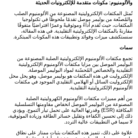
والألومنيوم: مكونات متقدمة للإلكترونيات الحديثة
تُمثل المكثفات الإلكتروليتية المصنوعة من الألومنيوم الصلب
والمُصنّعة من بوليمر موصل تقدمًا ملحوظًا في تكنولوجيا
المكثفات، حيث تُقدم أداءً وموثوقيةً وعمرًا افتراضيًا متفوقًا
مقارنةً بالمكثفات الإلكتروليتية التقليدية. في هذه المقالة،
سنستكشف ميزات وفوائد وتطبيقات هذه المكونات المبتكرة.
سمات
تجمع مكثفات الألومنيوم الإلكتروليتية الصلبة المصنوعة من
البوليمر الموصل بين مزايا مكثفات الألومنيوم الإلكتروليتية
التقليدية والخصائص المُحسّنة لمواد البوليمر الموصلة.
الإلكتروليت في هذه المكثفات هو بوليمر موصل، وهو يحل محل
الإلكتروليت السائل أو الهلامي التقليدي الموجود في مكثفات
الألومنيوم الإلكتروليتية التقليدية.
من أهم مميزات مكثفات الألومنيوم الكهروليتية الصلبة
المصنوعة من البوليمر الموصل انخفاض مقاومتها التسلسلية
المكافئة (ESR) وقدرتها العالية على تحمل تيار التموج. ويؤدي
ذلك إلى تحسين الكفاءة وتقليل خسائر الطاقة وزيادة الموثوقية،
لا سيما في التطبيقات عالية التردد.
علاوة على ذلك، تتميز هذه المكثفات بثبات ممتاز على نطاق