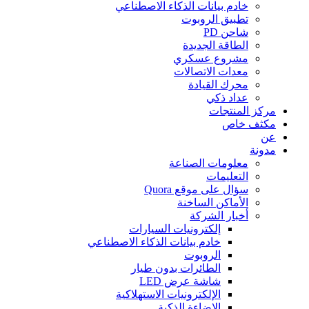
خادم بيانات الذكاء الاصطناعي
تطبيق الروبوت
شاحن PD
الطاقة الجديدة
مشروع عسكري
معدات الاتصالات
محرك القيادة
عداد ذكي
مركز المنتجات
مكثف خاص
عن
مدونة
معلومات الصناعة
التعليمات
سؤال على موقع Quora
الأماكن الساخنة
أخبار الشركة
إلكترونيات السيارات
خادم بيانات الذكاء الاصطناعي
الروبوت
الطائرات بدون طيار
شاشة عرض LED
الإلكترونيات الاستهلاكية
الإضاءة الذكية