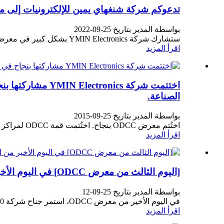
تدعوكم شركة شنغهاي يمين للإلكترونيات إلى معرض PCIM Asia 2025، الذي يركز على تكنولوجيا المكثفات عالية الأداء وتمكين 
بواسطة المدير بتاريخ 25-09-2022
ستشارك شركة YMIN Electronics بشكل كبير في معرض PCIM Shanghai للإلكترونيات الذي سيقام في الفترة من 24 إلى 26 سبتمبر،...
اقرأ المزيد
الصناعة.
بواسطة المدير بتاريخ 25-09-2015
اختُتم معرض ODCC بنجاح. اختُتمت قمة ODCC لمراكز البيانات المفتوحة لعام 2025 في بكين في 11 سبتمبر. شركة YMIN للإلكترونيات...
اقرأ المزيد
[اليوم الثالث من معرض ODCC] في اليوم الأخير من المعرض، واصلت شركة YMIN Electronics تمكين مراكز بيانات الذكاء الاصطناعي.
بواسطة المدير بتاريخ 25-09-12
في اليوم الأخير من معرض ODCC، استمر جناح شركة YMIN Electronics C10 في جذب العديد من الزوار المتخصصين...
اقرأ المزيد