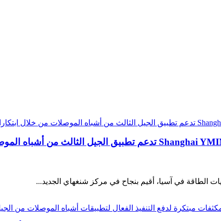
اختُتم معرض PCIM Asia 2025 بنجاح | شركة Shanghai YMIN تدعم تطبيق 