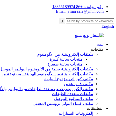
رقم الهاتف: +86 18355189974
Email: ymin-sale@ymin.com
English
بيت
منتجات
مكثفات إلكتروليتية من الألومنيوم
منتجات سائلة كبيرة
منتجات سائلة صغيرة
مكثفات إلكتروليتية صلبة من الألومنيوم البوليمر الموصل
مكثفات إلكتروليتية من الألومنيوم الهجينة المصنوعة من 
مكثف كهربائي مزدوج الطبقة
مكثف فائق هجين
مكثف إلكتروليتي صلب متعدد الطبقات من البوليمر والأل
مكثفات متعددة الطبقات
مكثف التنتالوم الموصل
مكثف غشاء البولي بروبيلين المعدني
التطبيقات
إلكترونيات السيارات