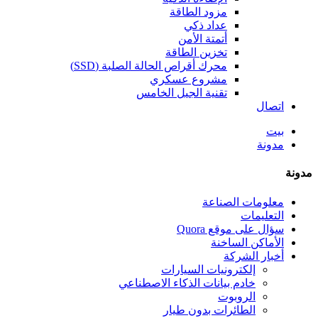
مزود الطاقة
عداد ذكي
أتمتة الأمن
تخزين الطاقة
محرك أقراص الحالة الصلبة (SSD)
مشروع عسكري
تقنية الجيل الخامس
اتصال
بيت
مدونة
مدونة
معلومات الصناعة
التعليمات
سؤال على موقع Quora
الأماكن الساخنة
أخبار الشركة
إلكترونيات السيارات
خادم بيانات الذكاء الاصطناعي
الروبوت
الطائرات بدون طيار