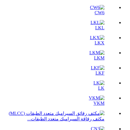
CW6
LKL
LKX
LKM
LKF
LK
VKM
مكثف رقاقة السيراميك متعدد الطبقات...